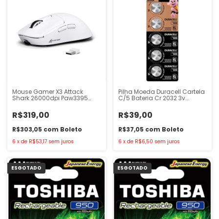
Mouse Gamer X3 Attack
Pilha Moeda Duracell Cartela
Shark 26000dpi Paw3395
C/5 Bateria Cr 2032 3v
Branco
Lithium
R$319,00
R$39,00
R$303,05
com
Boleto
R$37,05
com
Boleto
6
x
de
R$53,17
sem juros
6
x
de
R$6,50
sem juros
ESGOTADO
ESGOTADO