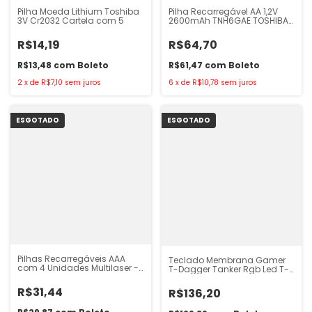
Pilha Moeda Lithium Toshiba
Pilha Recarregável AA 1,2V
3V Cr2032 Cartela com 5
2600mAh TNH6GAE TOSHIBA
com 4 uni
R$14,19
R$64,70
R$13,48
com
Boleto
R$61,47
com
Boleto
2
x
de
R$7,10
sem juros
6
x
de
R$10,78
sem juros
ESGOTADO
ESGOTADO
Pilhas Recarregáveis AAA
Teclado Membrana Gamer
com 4 Unidades Multilaser -
T-Dagger Tanker Rgb Led T-
CB050
TGK106
R$31,44
R$136,20