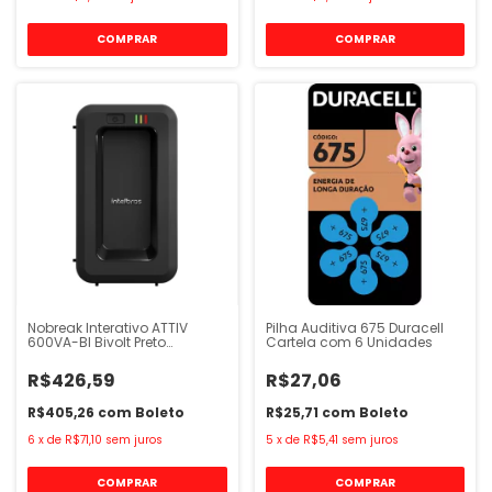
Nobreak Interativo ATTIV
Pilha Auditiva 675 Duracell
600VA-BI Bivolt Preto
Cartela com 6 Unidades
Intelbras
R$426,59
R$27,06
R$405,26
com
Boleto
R$25,71
com
Boleto
6
x
de
R$71,10
sem juros
5
x
de
R$5,41
sem juros