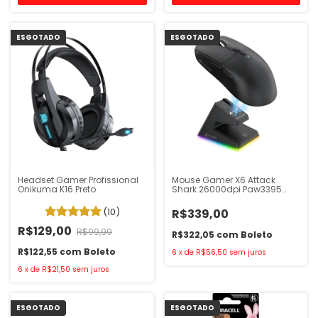
ESGOTADO
ESGOTADO
Headset Gamer Profissional
Mouse Gamer X6 Attack
Onikuma K16 Preto
Shark 26000dpi Paw3395
Preto
(10)
R$339,00
R$129,00
R$99,99
R$322,05
com
Boleto
R$122,55
com
Boleto
6
x
de
R$56,50
sem juros
6
x
de
R$21,50
sem juros
ESGOTADO
ESGOTADO