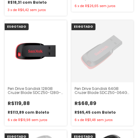
R$18,31
com
Boleto
6
x
de
R$26,65
sem juros
3
x
de
R$6,42
sem juros
ESGOTADO
ESGOTADO
Pen Drive Sandisk 128GB
Pen Drive Sandisk 64GB
Cruzer Blade SDCZ50-128G-
Cruzer Blade SDCZ50-064G-
B35
B35
R$119,88
R$68,89
R$113,89
com
Boleto
R$65,45
com
Boleto
6
x
de
R$19,98
sem juros
6
x
de
R$11,48
sem juros
ESGOTADO
ESGOTADO