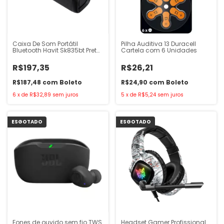
Caixa De Som Portátil
Pilha Auditiva 13 Duracell
Bluetooth Havit Sk835bt Preto
Cartela com 6 Unidades
10W
R$197,35
R$26,21
R$187,48
com
Boleto
R$24,90
com
Boleto
6
x
de
R$32,89
sem juros
5
x
de
R$5,24
sem juros
ESGOTADO
ESGOTADO
Fones de ouvido sem fio TWS
Headset Gamer Profissional