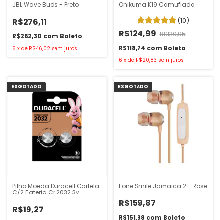
JBL Wave Buds - Preto
Onikuma K19 Camuflado
Branco
(10)
R$276,11
R$124,99
R$130,95
R$262,30
com
Boleto
R$118,74
com
Boleto
6
x
de
R$46,02
sem juros
6
x
de
R$20,83
sem juros
ESGOTADO
ESGOTADO
Pilha Moeda Duracell Cartela
Fone Smile Jamaica 2 - Rose
C/2 Bateria Cr 2032 3v
Lithium
R$159,87
R$19,27
R$151,88
com
Boleto