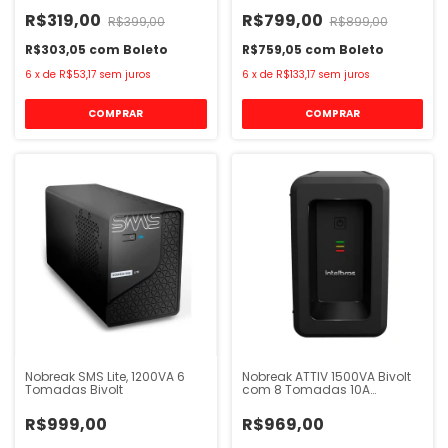
R$319,00
R$799,00
R$399,00
R$899,00
R$303,05
com
Boleto
R$759,05
com
Boleto
6
x
de
R$53,17
sem juros
6
x
de
R$133,17
sem juros
Nobreak SMS Lite, 1200VA 6
Nobreak ATTIV 1500VA Bivolt
Tomadas Bivolt
com 8 Tomadas 10A
Intelbras
R$999,00
R$969,00