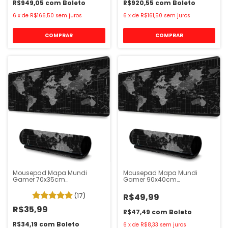
R$949,05
com
Boleto
R$920,55
com
Boleto
6
x
de
R$166,50
sem juros
6
x
de
R$161,50
sem juros
Mousepad Mapa Mundi
Mousepad Mapa Mundi
Gamer 70x35cm
Gamer 90x40cm
Antiderrapante Eletroyou
Antiderrapante Eletroyou
(17)
R$49,99
R$35,99
R$47,49
com
Boleto
R$34,19
com
Boleto
6
x
de
R$8,33
sem juros