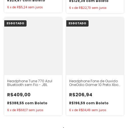
R$29,87
com
Boleto
R$129,39
com
Boleto
6
x
de
R$5,24
sem juros
6
x
de
R$22,70
sem juros
ESGOTADO
ESGOTADO
Headphone Tune 770 Azul
Headphone Fone de Ouvido
Bluetooth sem Fio - JBL
OneOdio Gamer 10 Preto Xbox
PS4 PC
R$409,00
R$206,94
R$388,55
com
Boleto
R$196,59
com
Boleto
6
x
de
R$68,17
sem juros
6
x
de
R$34,49
sem juros