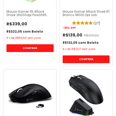
Mouse Gamer X6 Attack
Mouse Gamer Attack Shark R1
Shark 26000dpi Paw3395
Branco 18000 Dpi Usb
Branco
Bluetooth
(27)
R$339,00
-
33
%
OFF
R$322,05
com
Boleto
R$139,00
R$209,00
6
x
de
R$56,50
sem juros
R$132,05
com
Boleto
6
x
de
R$23,17
sem juros