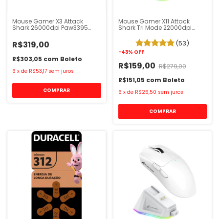
Mouse Gamer X3 Attack
Mouse Gamer X11 Attack
Shark 26000dpi Paw3395
Shark Tri Mode 22000dpi
Preto
Paw3311 Preto
(53)
R$319,00
-
43
%
OFF
R$303,05
com
Boleto
R$159,00
R$279,00
6
x
de
R$53,17
sem juros
R$151,05
com
Boleto
6
x
de
R$26,50
sem juros