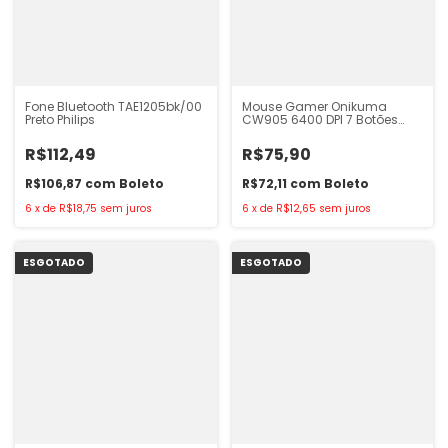
Fone Bluetooth TAE1205bk/00
Mouse Gamer Onikuma
Preto Philips
CW905 6400 DPI 7 Botões
RGB Preto
R$112,49
R$75,90
R$106,87
com
Boleto
R$72,11
com
Boleto
6
x
de
R$18,75
sem juros
6
x
de
R$12,65
sem juros
ESGOTADO
ESGOTADO