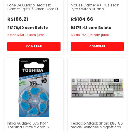
Fone De Ouvido Headset
Mouse Gamer A+ Plus Tech
Gamer Eg320/Garen Com Fio
Pyro Switch Huano
Evolut
R$186,21
R$184,66
R$176,90
com
Boleto
R$175,43
com
Boleto
6
x
de
R$31,04
sem juros
6
x
de
R$30,78
sem juros
Pilha Auditiva 675 PR44
Teclado Attack Shark K86, 86
Toshiba Cartela com 6
teclas Switches Magnéticos
Unidades
Gamer Com fio USB