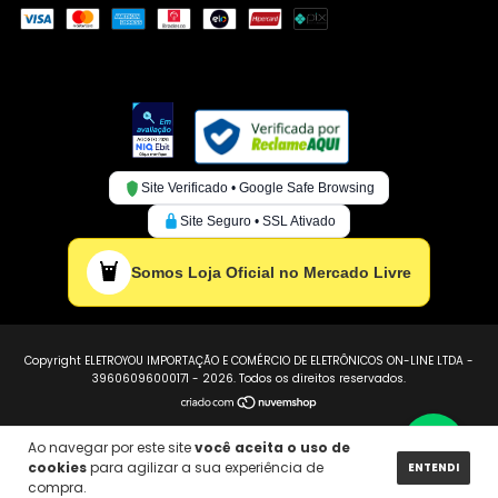
Site Verificado • Google Safe Browsing
Site Seguro • SSL Ativado
Somos Loja Oficial no Mercado Livre
Copyright ELETROYOU IMPORTAÇÃO E COMÉRCIO DE ELETRÔNICOS ON-LINE LTDA -
39606096000171 - 2026. Todos os direitos reservados.
Ao navegar por este site
você aceita o uso de
cookies
para agilizar a sua experiência de
ENTENDI
compra.