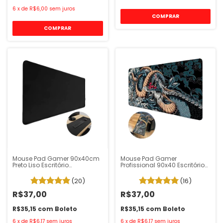
6
x
de
R$6,00
sem juros
Mouse Pad Gamer 90x40cm
Mouse Pad Gamer
Preto Liso Escritório
Profissional 90x40 Escritório
Profissional
Dragão Azul
(20)
(16)
R$37,00
R$37,00
R$35,15
com
Boleto
R$35,15
com
Boleto
6
x
de
R$6,17
sem juros
6
x
de
R$6,17
sem juros