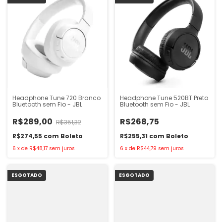
Headphone Tune 720 Branco
Headphone Tune 520BT Preto
Bluetooth sem Fio - JBL
Bluetooth sem Fio - JBL
R$289,00
R$268,75
R$351,32
R$274,55
com
Boleto
R$255,31
com
Boleto
6
x
de
R$48,17
sem juros
6
x
de
R$44,79
sem juros
ESGOTADO
ESGOTADO