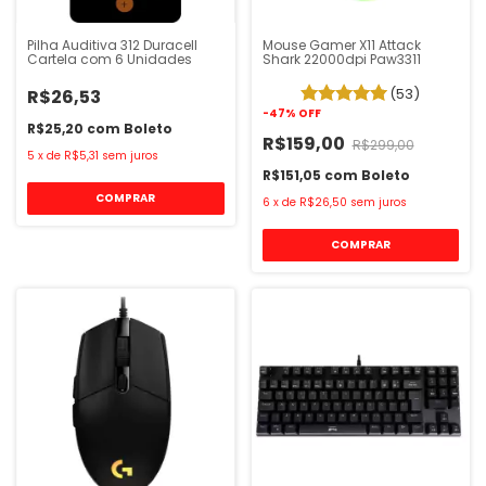
Pilha Auditiva 312 Duracell
Mouse Gamer X11 Attack
Cartela com 6 Unidades
Shark 22000dpi Paw3311
(53)
R$26,53
-
47
%
OFF
R$25,20
com
Boleto
R$159,00
R$299,00
5
x
de
R$5,31
sem juros
R$151,05
com
Boleto
6
x
de
R$26,50
sem juros