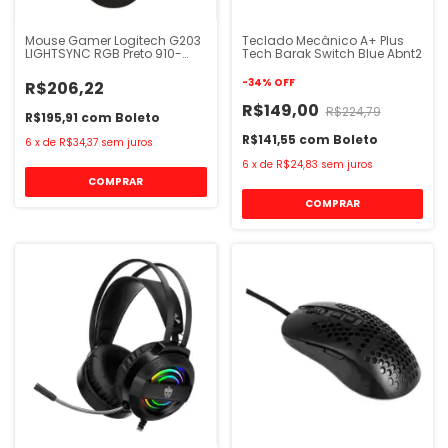
Mouse Gamer Logitech G203
Teclado Mecânico A+ Plus
LIGHTSYNC RGB Preto 910-
Tech Barak Switch Blue Abnt2
005793
-
34
%
OFF
R$206,22
R$149,00
R$224,79
R$195,91
com
Boleto
R$141,55
com
Boleto
6
x
de
R$34,37
sem juros
6
x
de
R$24,83
sem juros