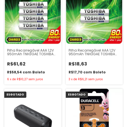
Pilha Recarregável AAA 1,2V
Pilha Recarregável AAA 1,2V
950mAh TNH3GAE TOSHIBA
950mAh TNH3GAE TOSHIBA
com 4 un
com 2 un
R$61,62
R$18,63
R$58,54
com
Boleto
R$17,70
com
Boleto
6
x
de
R$10,27
sem juros
3
x
de
R$6,21
sem juros
ESGOTADO
ESGOTADO