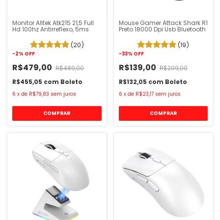
Monitor Alltek Atk215 21,5 Full
Mouse Gamer Attack Shark R1
Hd 100hz Antirreflexo, 5ms
Preto 18000 Dpi Usb Bluetooth
(20)
(19)
-
2
%
OFF
-
33
%
OFF
R$479,00
R$139,00
R$489,00
R$209,00
R$455,05
com
Boleto
R$132,05
com
Boleto
6
x
de
R$79,83
sem juros
6
x
de
R$23,17
sem juros