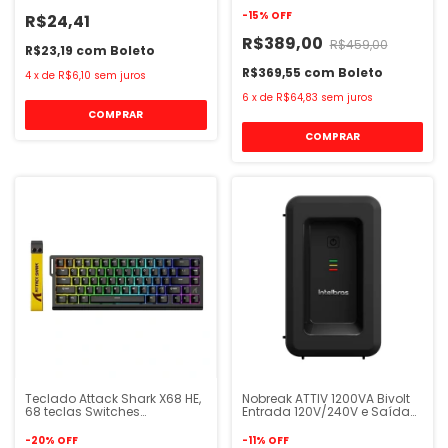
-
15
%
OFF
R$24,41
R$389,00
R$459,00
R$23,19
com
Boleto
R$369,55
com
Boleto
4
x
de
R$6,10
sem juros
6
x
de
R$64,83
sem juros
Teclado Attack Shark X68 HE,
Nobreak ATTIV 1200VA Bivolt
68 teclas Switches
Entrada 120V/240V e Saída
Magnéticos Gamer Com fio
120V com 8 Tomadas 10A
USB
Intelbras
-
20
%
OFF
-
11
%
OFF