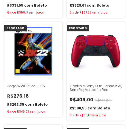
R$331,55
com
Boleto
R$329,61
com
Boleto
6
x
de
R$58,17
sem juros
6
x
de
R$57,83
sem juros
ESGOTADO
ESGOTADO
Jogo WWE 2K22 - PS5
Controle Sony DualSense PS5,
Sem Fio, Volcanic Red
R$276,16
R$409,00
R$536,95
R$262,35
com
Boleto
R$388,55
com
Boleto
6
x
de
R$46,03
sem juros
6
x
de
R$68,17
sem juros