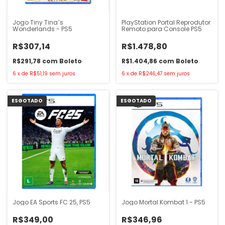
Jogo Tiny Tina´s
PlayStation Portal Reprodutor
Wonderlands - PS5
Remoto para Console PS5
R$307,14
R$1.478,80
R$291,78
com
Boleto
R$1.404,86
com
Boleto
6
x
de
R$51,19
sem juros
6
x
de
R$246,47
sem juros
ESGOTADO
ESGOTADO
Jogo EA Sports FC 25, PS5
Jogo Mortal Kombat 1 - PS5
R$349,00
R$346,96