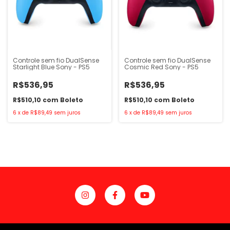
Controle sem fio DualSense
Controle sem fio DualSense
Starlight Blue Sony - PS5
Cosmic Red Sony - PS5
R$536,95
R$536,95
R$510,10
com
Boleto
R$510,10
com
Boleto
6
x
de
R$89,49
sem juros
6
x
de
R$89,49
sem juros