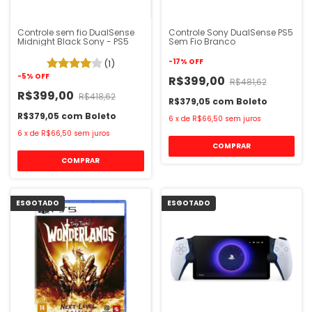
Controle sem fio DualSense
Controle Sony DualSense PS5
Midnight Black Sony - PS5
Sem Fio Branco
-
17
%
OFF
(1)
-
5
%
OFF
R$399,00
R$481,62
R$399,00
R$418,62
R$379,05
com
Boleto
R$379,05
com
Boleto
6
x
de
R$66,50
sem juros
6
x
de
R$66,50
sem juros
ESGOTADO
ESGOTADO