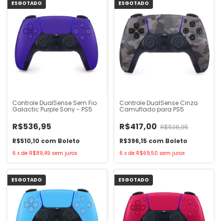
ESGOTADO
ESGOTADO
Controle DualSense Sem Fio
Controle DualSense Cinza
Galactic Purple Sony - PS5
Camuflado para PS5
R$536,95
R$417,00
R$536,95
R$510,10
com
Boleto
R$396,15
com
Boleto
6
x
de
R$89,49
sem juros
6
x
de
R$69,50
sem juros
ESGOTADO
ESGOTADO