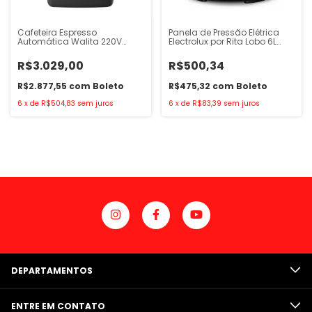
Cafeteira Espresso
Panela de Pressão Elétrica
Automática Walita 220V
Electrolux por Rita Lobo 6L
1400W - EP1220
Preta
R$3.029,00
R$500,34
R$2.877,55
com
Boleto
R$475,32
com
Boleto
6
x
de
R$504,83
sem juros
6
x
de
R$83,39
sem juros
DEPARTAMENTOS
ENTRE EM CONTATO