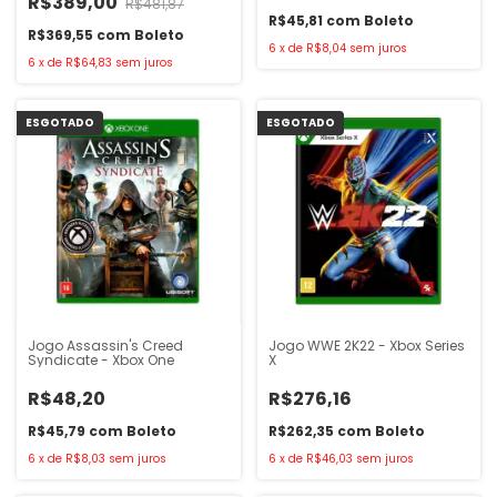
R$389,00
R$481,87
R$45,81
com
Boleto
R$369,55
com
Boleto
6
x
de
R$8,04
sem juros
6
x
de
R$64,83
sem juros
ESGOTADO
ESGOTADO
Jogo Assassin's Creed
Jogo WWE 2K22 - Xbox Series
Syndicate - Xbox One
X
R$48,20
R$276,16
R$45,79
com
Boleto
R$262,35
com
Boleto
6
x
de
R$8,03
sem juros
6
x
de
R$46,03
sem juros