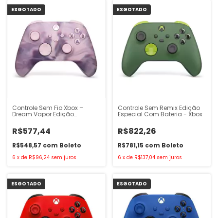
ESGOTADO
ESGOTADO
Controle Sem Fio Xbox –
Controle Sem Remix Edição
Dream Vapor Edição
Especial Com Bateria - Xbox
especial
R$577,44
R$822,26
R$548,57
com
Boleto
R$781,15
com
Boleto
6
x
de
R$96,24
sem juros
6
x
de
R$137,04
sem juros
ESGOTADO
ESGOTADO