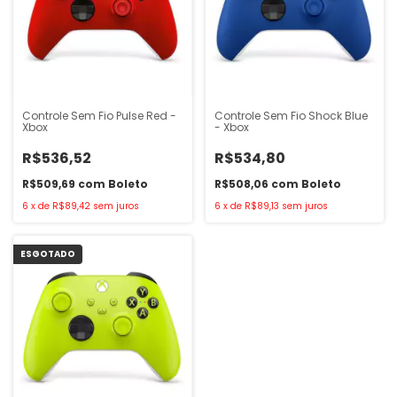
Controle Sem Fio Pulse Red -
Controle Sem Fio Shock Blue
Xbox
- Xbox
R$536,52
R$534,80
R$509,69
com
Boleto
R$508,06
com
Boleto
6
x
de
R$89,42
sem juros
6
x
de
R$89,13
sem juros
ESGOTADO